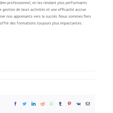
idien professionnel, en les rendant plus performants
gestion de leurs activités et une efficacité accrue.
gner nos apprenants vers le succès. Nous sommes fiers
offrir des formations toujours plus impactantes.
Facebook
Twitter
LinkedIn
Reddit
WhatsApp
Tumblr
Pinterest
Vk
Email