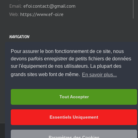
Email:
efoi.contact@gmail.com
Web:
https://www.ef-oi.re
NAVIGATION
Pour assurer le bon fonctionnement de ce site, nous
Notre Actualité
devons parfois enregistrer de petits fichiers de données
sur l'équipement de nos utilisateurs. La plupart des
Modules
grands sites web font de même.
En savoir plus...
Titres & Diplômes
Tout Accepter
Essentiels Uniquement
Copyright 2025 S.H | All Rights Reserved
Paramètres des Cookies