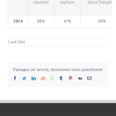
réussite
rupture
dans l’emploi
2024
88%
47%
69%
5 avril 2024
Partagez cet article, choisissez votre plateforme!
Facebook
Twitter
LinkedIn
Reddit
WhatsApp
Tumblr
Pinterest
Vk
Email